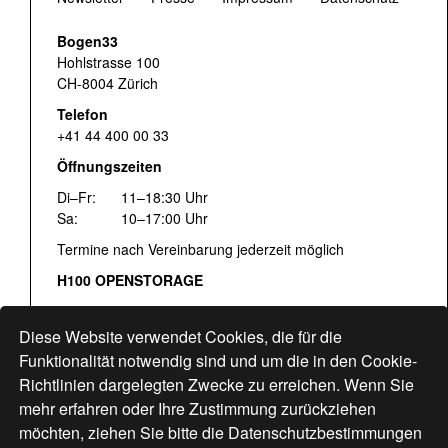
Bogen33
Hohlstrasse 100
CH-8004 Zürich
Telefon
+41 44 400 00 33
Öffnungszeiten
Di–Fr:
11–18:30 Uhr
Sa:
10–17:00 Uhr
Termine nach Vereinbarung jederzeit möglich
H100 OPENSTORAGE
Fr:
16:00–18:30 Uhr
Sa:
12:00–17:00 Uhr
Diese Website verwendet Cookies, die für die
Hohlstrasse 122
Funktionalität notwendig sind und um die in den Cookie-
Richtlinien dargelegten Zwecke zu erreichen. Wenn Sie
www.bogen33.ch
mehr erfahren oder Ihre Zustimmung zurückziehen
möchten, ziehen Sie bitte die
Datenschutzbestimmungen