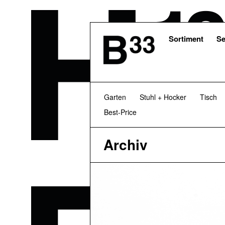
Skip
to
main
content
Sortiment
Se
Garten
Stuhl + Hocker
Tisch
Best-Price
Archiv